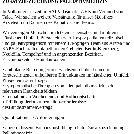
ZUSATZBEZEICHNUNG PALLIATIVMEDIZIN
In Voll- oder Teilzeit im SAPV Team der AHK im Verbund von
Talea. Wir suchen weitere Verstärkung für unser 3köpfiges
Ärzteteam im Rahmen des Palliativ-Care-Teams.
Wir versorgen Menschen im letzten Lebensabschnitt in ihrem
häuslichen Umfeld, Pflegeheim oder Hospiz palliativmedizinisch
und palliativpflegerisch mit einem 17köpfigen Team aus Ärzten und
SAPV-Fachkräften aktuell in den Gebieten Berlin-Kreuzberg,
Neukölln, Tempelhof und in angrenzenden Bezirken.
Zuständigkeiten / Hauptaufgaben
• ambulante Betreuung von erwachsenen Patient:innen mit
fortgeschrittenen unheilbaren Erkrankungen im häuslichen Umfeld,
Pflegeheim oder Hospiz
• symptomatische Therapien von allen palliativmedizinisch
relevanten Krankheitsbildern
• Teilnahme an Wochenend- und Rufbereitschaften
• Erfüllung derDokumentationserfordernisse
desBundesrahmenvertrags
Qualifikationen / Anforderungen
• abgeschlossene Facharztausbildung mit der Zusatzbezeichnung
Palliativmedizin